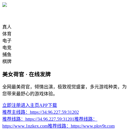
真人
体育
电子
电竞
捕鱼
棋牌
美女荷官 · 在线发牌
全网最美荷官，倾情出演，极致视觉盛宴，多元游戏种类，为
您带来最舒心的游戏体验。
立即注册
进入主页
APP下载
推荐主线路：
https://34.96.227.59:31202
推荐线路：
https://34.96.227.59:31201
推荐线路：
https://www.1nzkex.com
推荐线路：
https://www.plov9r.com