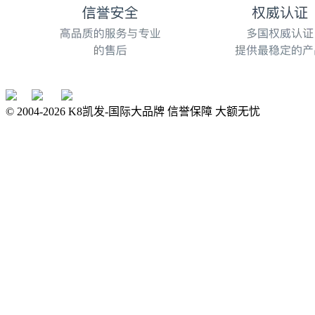
© 2004-
2026
K8凯发-国际大品牌 信誉保障 大额无忧