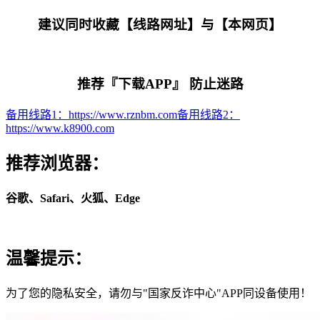
建议同时收藏【线路网址】与【本网页】
推荐『下载APP』 防止迷路
备用线路
1
：
https://www.rznbm.com
备用线路
2
：
https://www.k8900.com
推荐浏览器：
谷歌、Safari、火狐、Edge
温馨提示：
为了您的隐私安全，请勿与"国家反诈中心"APP同设备使用！