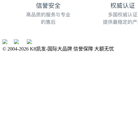
© 2004-
2026
K8凯发-国际大品牌 信誉保障 大额无忧