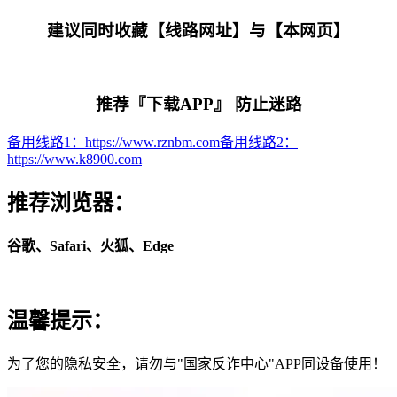
建议同时收藏【线路网址】与【本网页】
推荐『下载APP』 防止迷路
备用线路
1
：
https://www.rznbm.com
备用线路
2
：
https://www.k8900.com
推荐浏览器：
谷歌、Safari、火狐、Edge
温馨提示：
为了您的隐私安全，请勿与"国家反诈中心"APP同设备使用！