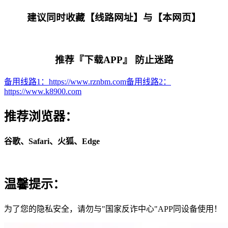
建议同时收藏【线路网址】与【本网页】
推荐『下载APP』 防止迷路
备用线路
1
：
https://www.rznbm.com
备用线路
2
：
https://www.k8900.com
推荐浏览器：
谷歌、Safari、火狐、Edge
温馨提示：
为了您的隐私安全，请勿与"国家反诈中心"APP同设备使用！