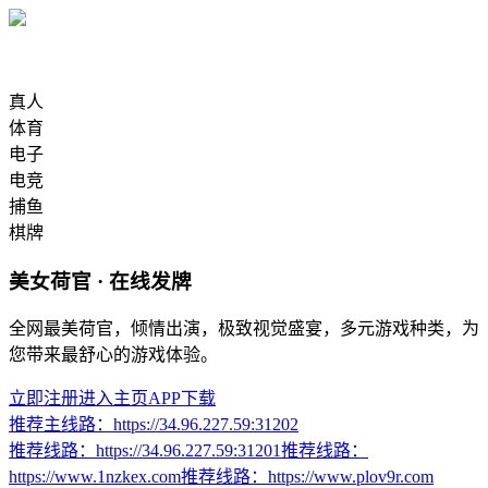
真人
体育
电子
电竞
捕鱼
棋牌
美女荷官 · 在线发牌
全网最美荷官，倾情出演，极致视觉盛宴，多元游戏种类，为
您带来最舒心的游戏体验。
立即注册
进入主页
APP下载
推荐主线路：
https://34.96.227.59:31202
推荐线路：
https://34.96.227.59:31201
推荐线路：
https://www.1nzkex.com
推荐线路：
https://www.plov9r.com