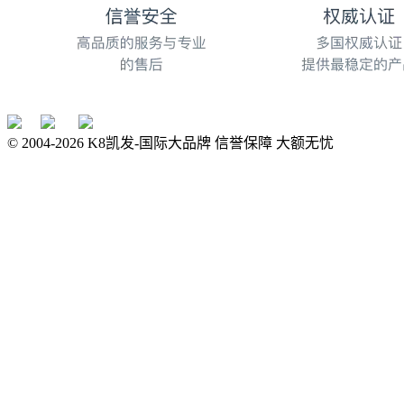
© 2004-
2026
K8凯发-国际大品牌 信誉保障 大额无忧