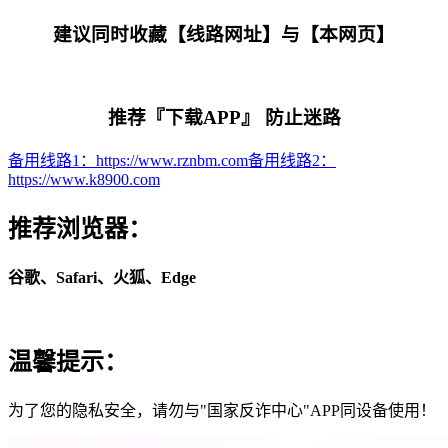
建议同时收藏【线路网址】与【本网页】
推荐『下载APP』 防止迷路
备用线路
1
：
https://www.rznbm.com
备用线路
2
：
https://www.k8900.com
推荐浏览器：
谷歌、Safari、火狐、Edge
温馨提示：
为了您的隐私安全，请勿与"国家反诈中心"APP同设备使用！