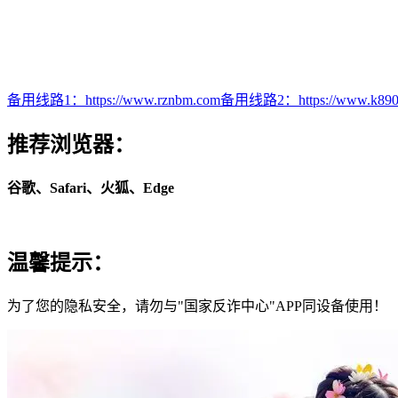
备用线路
1
：
https://www.rznbm.com
备用线路
2
：
https://www.k89
推荐浏览器：
谷歌、Safari、火狐、Edge
温馨提示：
为了您的隐私安全，请勿与"国家反诈中心"APP同设备使用！