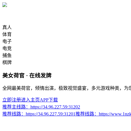
真人
体育
电子
电竞
捕鱼
棋牌
美女荷官 · 在线发牌
全网最美荷官，倾情出演，极致视觉盛宴，多元游戏种类，为
立即注册
进入主页
APP下载
推荐主线路：
https://34.96.227.59:31202
推荐线路：
https://34.96.227.59:31201
推荐线路：
https://www.1nz