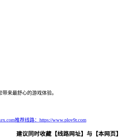
您带来最舒心的游戏体验。
kex.com
推荐线路：
https://www.plov9r.com
建议同时收藏【线路网址】与【本网页】