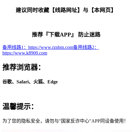
建议同时收藏【线路网址】与【本网页】
推荐『下载APP』 防止迷路
备用线路
1
：
https://www.rznbm.com
备用线路
2
：
https://www.k8900.com
推荐浏览器：
谷歌、Safari、火狐、Edge
温馨提示：
为了您的隐私安全，请勿与"国家反诈中心"APP同设备使用！