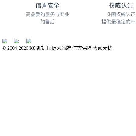
© 2004-
2026
K8凯发-国际大品牌 信誉保障 大额无忧